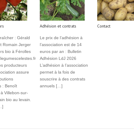
rs
Adhésion et contrats
Contact
raîcher : Gérald
Le prix de l’adhésion à
Read More
et Romain Jerger
l’association est de 14
s bio à Férolles
euros par an : Bulletin
egumescelestes.fr
Adhésion LdJ 2026
es producteurs
L’adhésion à l’association
sociation assure
permet à la fois de
ibutions
souscrire à des contrats
s : Benoît
annuels […]
 à Villebon-sur-
Read More
ain bio au levain.
…]