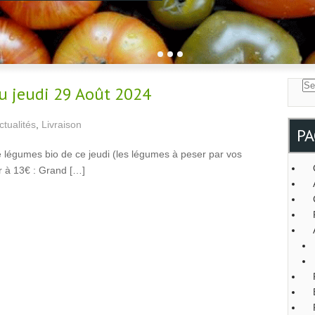
u jeudi 29 Août 2024
ctualités
,
Livraison
PA
e légumes bio de ce jeudi (les légumes à peser par vos
er à 13€ : Grand […]