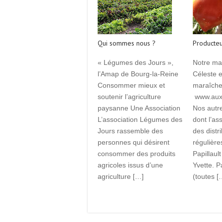
Qui sommes nous ?
Producteu
« Légumes des Jours »,
Notre ma
l’Amap de Bourg-la-Reine
Céleste 
Consommer mieux et
maraîcher
soutenir l’agriculture
www.auxl
paysanne Une Association
Nos autr
L’association Légumes des
dont l’as
Jours rassemble des
des distr
personnes qui désirent
régulière
consommer des produits
Papillault
agricoles issus d’une
Yvette. P
agriculture […]
(toutes [
Read More
Read More