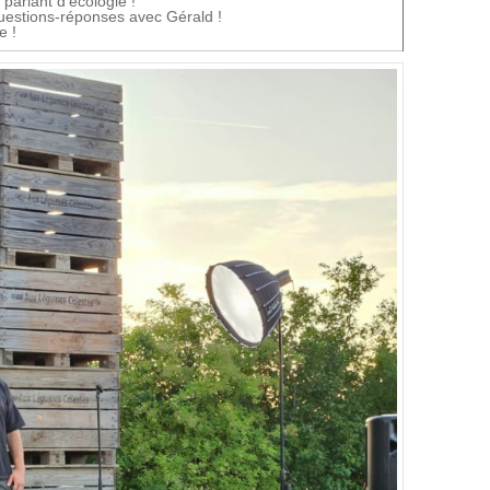
parlant d’écologie !
questions-réponses avec Gérald !
e !