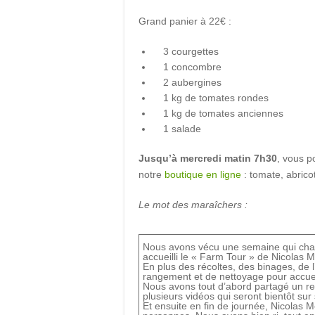
Grand panier à 22€ :
3 courgettes
1 concombre
2 aubergines
1 kg de tomates rondes
1 kg de tomates anciennes
1 salade
Jusqu’à mercredi matin 7h30
, vous p
notre
boutique en ligne
: tomate, abric
Le mot des maraîchers :
Nous avons vécu une semaine qui chang
accueilli le « Farm Tour » de Nicolas M
En plus des récoltes, des binages, de l
rangement et de nettoyage pour accueil
Nous avons tout d’abord partagé un re
plusieurs vidéos qui seront bientôt sur
Et ensuite en fin de journée, Nicolas 