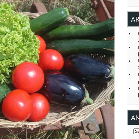
AR
AN
An
art